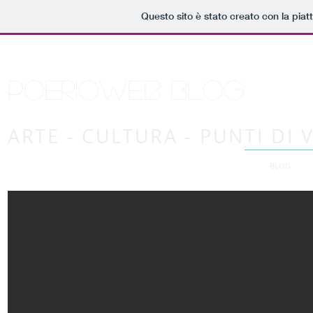
Questo sito è stato creato con la pia
POERIOweb blog
ARTE - CULTURA - PUNTI DI 
2016
BLOG
AI VALORI CIVILI E MORALI CHE ISPIRARONO LA FAMIGLIA DI 